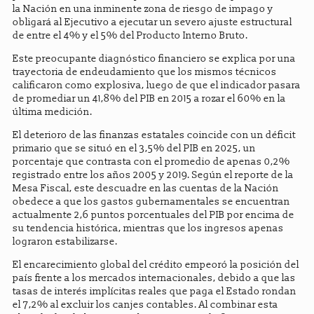
la Nación en una inminente zona de riesgo de impago y
obligará al Ejecutivo a ejecutar un severo ajuste estructural
de entre el 4% y el 5% del Producto Interno Bruto.
Este preocupante diagnóstico financiero se explica por una
trayectoria de endeudamiento que los mismos técnicos
calificaron como explosiva, luego de que el indicador pasara
de promediar un 41,8% del PIB en 2015 a rozar el 60% en la
última medición.
El deterioro de las finanzas estatales coincide con un déficit
primario que se situó en el 3,5% del PIB en 2025, un
porcentaje que contrasta con el promedio de apenas 0,2%
registrado entre los años 2005 y 2019. Según el reporte de la
Mesa Fiscal, este descuadre en las cuentas de la Nación
obedece a que los gastos gubernamentales se encuentran
actualmente 2,6 puntos porcentuales del PIB por encima de
su tendencia histórica, mientras que los ingresos apenas
lograron estabilizarse.
El encarecimiento global del crédito empeoró la posición del
país frente a los mercados internacionales, debido a que las
tasas de interés implícitas reales que paga el Estado rondan
el 7,2% al excluir los canjes contables. Al combinar esta